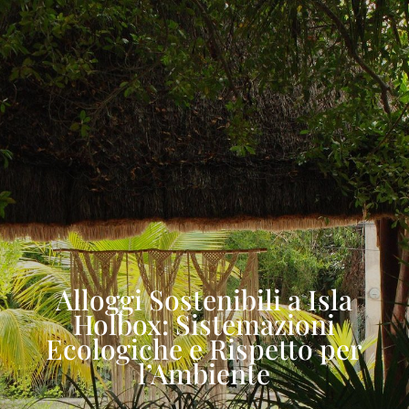
Alloggi Sostenibili a Isla
Holbox: Sistemazioni
Ecologiche e Rispetto per
l’Ambiente